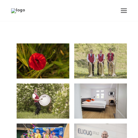
PHOTOGRAPHIE
KONTAKT
IMPRESSUM
DATENSCHUTZHINWEIS
BLOG
GASTZUGANG